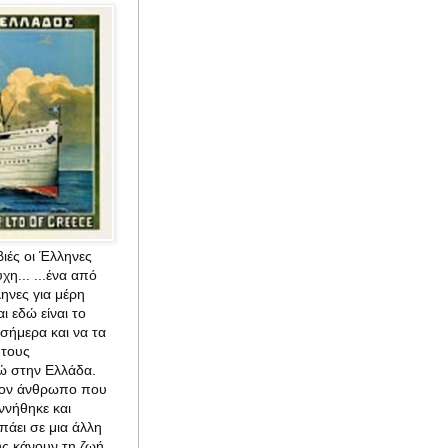
ιές οι Έλληνες
χη... ...ένα από
ηνες για μέρη
αι εδώ είναι το
ήμερα και να τα
 τους
ώ στην Ελλάδα.
στον άνθρωπο που
εννήθηκε και
πάει σε μια άλλη
υς κάνουν τη ζωή