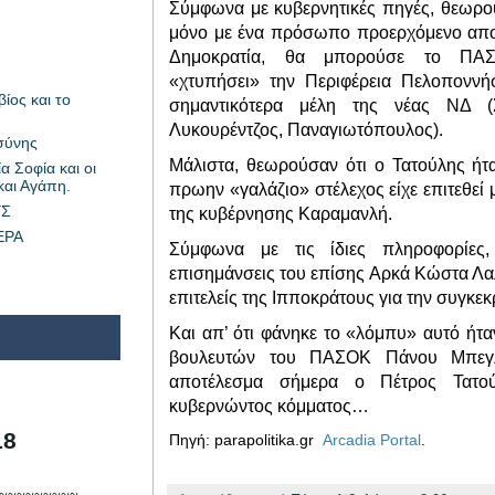
Σύμφωνα με κυβερνητικές πηγές, θεωρο
μόνο με ένα πρόσωπο προερχόμενο απο
Δημοκρατία, θα μπορούσε το ΠΑ
«χτυπήσει» την Περιφέρεια Πελοποννή
ίος και το
σημαντικότερα μέλη της νέας ΝΔ (
Λυκουρέντζος, Παναγιωτόπουλος).
σύνης
Μάλιστα, θεωρούσαν ότι ο Τατούλης ήτ
α Σοφία και οι
και Αγάπη.
πρωην «γαλάζιο» στέλεχος είχε επιτεθε
ΥΣ
της κυβέρνησης Καραμανλή.
ΕΡΑ
Σύμφωνα με τις ίδιες πληροφορίες,
επισημάνσεις του επίσης Αρκά Κώστα Λα
επιτελείς της Ιπποκράτους για την συγκεκ
Και απ’ ότι φάνηκε το «λόμπυ» αυτό ήτα
βουλευτών του ΠΑΣΟΚ Πάνου Μπεγλ
αποτέλεσμα σήμερα ο Πέτρος Τατού
κυβερνώντος κόμματος…
18
Πηγή: parapolitika.gr
Arcadia Portal
.
~~~~~~~~~