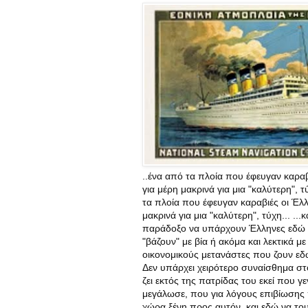
..ένα από τα πλοία που έφευγαν καραβ
για μέρη μακρινά για μια "καλύτερη", τύ
τα πλοία που έφευγαν καραβιές οι Έλλ
μακρινά για μια "καλύτερη", τύχη... ...κ
παράδοξο να υπάρχουν Έλληνες εδώ σ
"βάζουν" με βία ή ακόμα και λεκτικά με
οικονομικούς μετανάστες που ζουν εδ
Δεν υπάρχει χειρότερο συναίσθημα 
ζει εκτός της πατρίδας του εκεί που γ
μεγάλωσε, που για λόγους επιβίωσης 
χώρα ξένη προς αυτόν, και εδώ να το