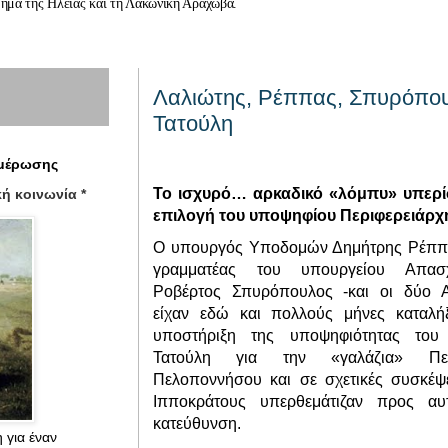
μήμα της Ηλείας και τη Λακωνική Αράχωβα.
Λαλιώτης, Ρέππας, Σπυρόπου
Τατούλη
ημέρωσης
Το ισχυρό… αρκαδικό «λόμπυ» υπερί
κή κοινωνία *
επιλογή του υποψηφίου Περιφερειάρ
Ο υπουργός Υποδομών Δημήτρης Ρέππα
γραμματέας του υπουργείου Απασ
Ροβέρτος Σπυρόπουλος -και οι δύο Α
είχαν εδώ και πολλούς μήνες καταλήξ
υποστήριξη της υποψηφιότητας του
Τατούλη για την «γαλάζια» Περι
Πελοποννήσου και σε σχετικές συσκέψ
Ιπποκράτους υπερθεμάτιζαν προς αυ
κατεύθυνση.
 για έναν