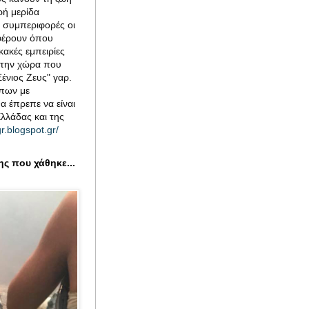
ρή μερίδα
ς συμπεριφορές οι
αφέρουν όπου
κακές εμπειρίες
στην χώρα που
ένιος Ζευς" γαρ.
ώπων με
α έπρεπε να είναι
Ελλάδας και της
r.blogspot.gr/
ης που χάθηκε...