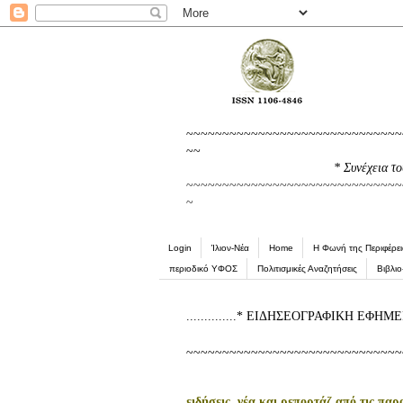
~~~~~~~~~~~~~~~~~~~~~~~~~~~~~~
~~
........................................
* Συνέχεια τ
~~~~~~~~~~~~~~~~~~~~~~~~~~~~~~
~
Login
Ίλιον-Νέα
Home
Η Φωνή της Περιφέρει
περιοδικό YΦΟΣ
Πολιτισμικές Αναζητήσεις
Βιβλι
..............* ΕΙΔΗΣΕΟΓΡΑΦΙΚΗ ΕΦΗ
~~~~~~~~~~~~~~~~~~~~~~~~~~~~~~
ειδήσεις, νέα και ρεπορτάζ από τις πα